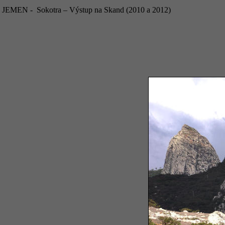
JEMEN - Sokotra – Výstup na Skand (2010 a 2012)