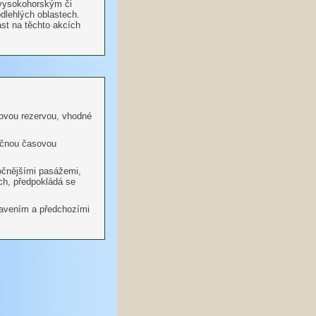
 vysokohorským či
lehlých oblastech.
ast na těchto akcích
sovou rezervou, vhodné
ečnou časovou
ročnějšími pasážemi,
ch, předpokládá se
bavením a předchozími