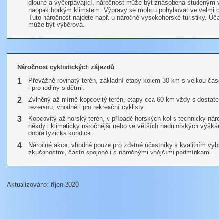
dlouhé a vyčerpávající, náročnost může být znásobena studeným
naopak horkým klimatem. Výpravy se mohou pohybovat ve velmi od
Tuto náročnost najdete např. u náročné vysokohorské turistiky. Úč
může být výběrová.
Náročnost cyklistických zájezdů
1
Převážně rovinatý terén, základní etapy kolem 30 km s velkou ča
i pro rodiny s dětmi.
2
Zvlněný až mírně kopcovitý terén, etapy cca 60 km vždy s dostat
rezervou, vhodné i pro rekreační cyklisty.
3
Kopcovitý až horský terén, v případě horských kol s technicky ná
někdy i klimaticky náročnější nebo ve větších nadmořských výšká
dobrá fyzická kondice.
4
Náročné akce, vhodné pouze pro zdatné účastníky s kvalitním vy
zkušenostmi, často spojené i s náročnými vnějšími podmínkami.
Aktualizováno: říjen 2020