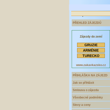
PŘEHLED ZÁJEZDŮ
Zájezdy do zemí
GRUZIE
ARMÉNIE
TURECKO
www.zakavkazsko.cz
PŘIHLÁŠKA NA ZÁJEZD
Jak se přihlásit
Smlouva o zájezdu
Všeobecné podmínky
Slevy a ceny