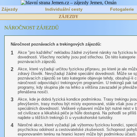
Zájezdy
Individuální cesty
Fotogalerie
ZÁJEZDY
NÁROČNOST ZÁJEZDŮ
Náročnost poznávacích a trekingových zájezdů:
1
Akce "pro každého" nekladou žádné zvýšené nároky na fyzickou kon
dovednosti. Všechny noclehy jsou pod střechou. Do této kategorie 
poznávacích zájezdů.
2
Akce, které vyžadují určitou fyzickou přípravu, po které je ale mů
zdravý člověk. Nevyžadují žádné speciální dovednosti. Může se sp
poznávacích zájezdů se tato kategorie objevuje tehdy, obsahují-li 
náročností odpovídající trekingovým programům. U trekingů pak ta
programy, kdy skupina jde na lehko a většina zavazadel je převáže
přenášena nosiči.
3
Akce, kde je dobrá fyzická kondice podmínkou. Trasy trekingu js
převýšením, trasy mohou být místy exponované, stále však jsou z
speciálních dovedností. Veškeré vybavení může být nutné nést v b
od civilizace a lékařská péče je hůře dostupná. Na pohodlí se příli
najdete u těžších trekingů či u vysokohorské turistiky.
4
Náročné akce, které vyžadují jak výbornou fyzickou kondici, speciál
psychickou odolnost a cestovatelské zkušenosti. Schopnost pohyb
exponovaném terénu na hranici lezení může být podmínkou účasti