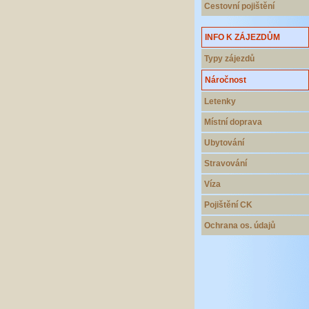
Cestovní pojištění
INFO K ZÁJEZDŮM
Typy zájezdů
Náročnost
Letenky
Místní doprava
Ubytování
Stravování
Víza
Pojištění CK
Ochrana os. údajů