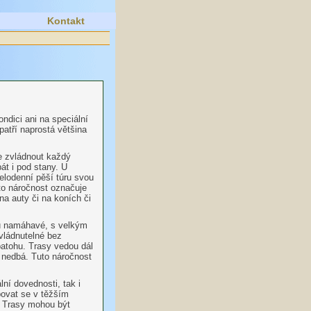
Kontakt
dici ani na speciální
patří naprostá většina
že zvládnout každý
át i pod stany. U
celodenní pěší túru svou
to náročnost označuje
na auty či na koních či
ou namáhavé, s velkým
vládnutelné bez
atohu. Trasy vedou dál
š nedbá. Tuto náročnost
ní dovednosti, tak i
ovat se v těžším
. Trasy mohou být