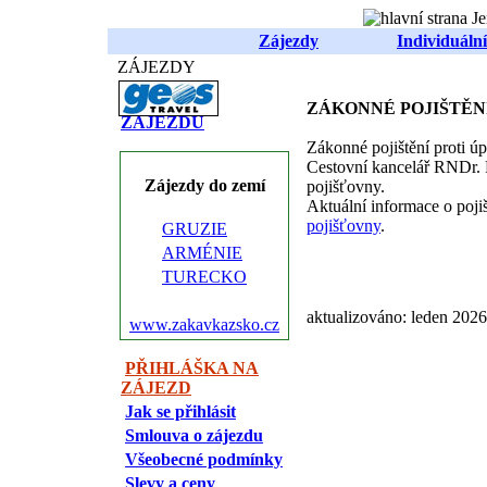
Zájezdy
Individuální
ZÁJEZDY
PŘEHLED
ZÁKONNÉ POJIŠTĚN
ZÁJEZDŮ
Zákonné pojištění proti ú
Cestovní kancelář RNDr. P
Zájezdy do zemí
pojišťovny.
Aktuální informace o poji
pojišťovny
.
GRUZIE
ARMÉNIE
TURECKO
aktualizováno: leden 2026
www.zakavkazsko.cz
PŘIHLÁŠKA NA
ZÁJEZD
Jak se přihlásit
Smlouva o zájezdu
Všeobecné podmínky
Slevy a ceny