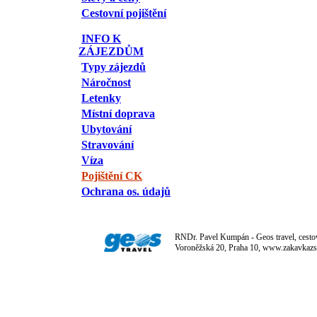
Cestovní pojištění
INFO K
ZÁJEZDŮM
Typy zájezdů
Náročnost
Letenky
Místní doprava
Ubytování
Stravování
Víza
Pojištění CK
Ochrana os. údajů
RNDr. Pavel Kumpán - Geos travel, cestov
Voroněžská 20, Praha 10, www.zakavkazs