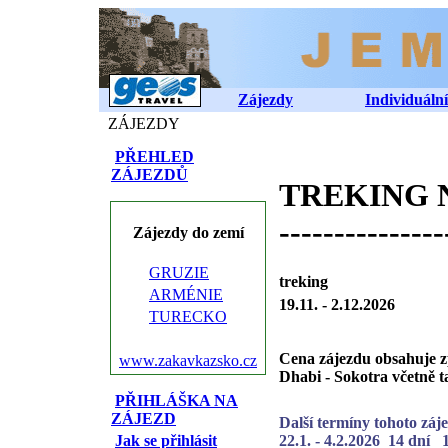
Zájezdy
Individuální
ZÁJEZDY
PŘEHLED
ZÁJEZDŮ
TREKING NA
---------------
Zájezdy do zemí
GRUZIE
treking
ARMÉNIE
19.11. - 2.12.2026
TURECKO
Cena zájezdu obsahuje z
www.zakavkazsko.cz
Dhabi - Sokotra včetně t
PŘIHLÁŠKA NA
ZÁJEZD
Další termíny tohoto záj
Jak se přihlásit
22.1. - 4.2.2026 14 dní 