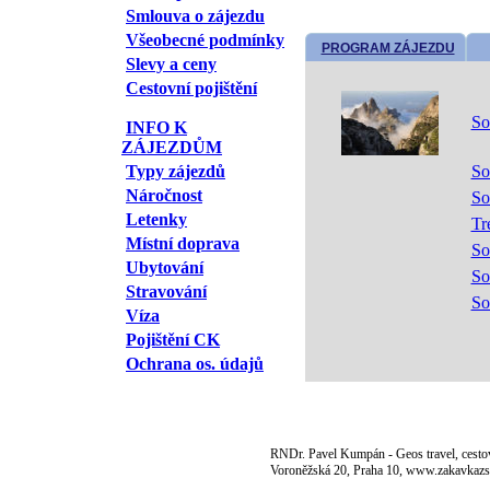
Smlouva o zájezdu
Všeobecné podmínky
PROGRAM ZÁJEZDU
Slevy a ceny
Cestovní pojištění
So
INFO K
ZÁJEZDŮM
Typy zájezdů
So
Náročnost
So
Letenky
Tr
Místní doprava
So
Ubytování
So
Stravování
So
Víza
Pojištění CK
Ochrana os. údajů
RNDr. Pavel Kumpán - Geos travel, cestov
Voroněžská 20, Praha 10, www.zakavkazs