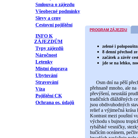
Smlouva o zájezdu
Všeobecné podmínky
Slevy a ceny
Cestovní pojištění
PROGRAM ZÁJEZDU
INFO K
ZÁJEZDŮM
zelené i polopoušt
Typy zájezdů
8 denní přechod ze
Náročnost
začátek a závěr ce
Letenky
jde se na lehko, n
Místní doprava
Ubytování
Stravování
Osm dní na pěší přechod
přehnaně mnoho, ale na c
Víza
převýšení, neustálá prud
Pojištění CK
tradičních dlážděných ce
Ochrana os. údajů
jsou obdivuhodných sta
relief a výjimečná krása 
Kontrast mezi pouštní vu
východu s bujnou tropick
rybářské vesničky, stez
hučícím oceánem, pečliv
levadách zavlažuje pole 