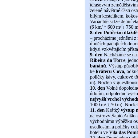
terasovým zemědělstvím 
zelené návětrné části os
bílým kostelíkem, koko
Variantně si lze denní et
(6 km/ ↑ 600 m/ ↓ 750 m
8. den
Pobřežní dláždě
– procházíme jedněmi z 
úbočích padajících do m
kdysi vzkvétajícím příst
9. den
Nacházíme se na ú
Ribeira da Torre
, jedn
banánů
. Výstup působ
ke
kráteru Cova
, odku
políčky kávy, cukrové t
m). Nocleh v guesthousu
10. den
Volné dopoledne
údolím, odpoledne vys
nejvyšší vrchol východn
1000 m/ ↓ 50 m). Nocleh
11. den
Krátký
výstup 
na ostrovy Santo Antão 
východnímu výběžku ostr
usedlostmi a políčky cuk
hotelu ve
Vila das Pom
12. den
Dopoledne volit