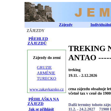
Zájezdy
Individuální
ZÁJEZDY
PŘEHLED
ZÁJEZDŮ
TREKING 
ANTAO ----
Zájezdy do zemí
GRUZIE
treking
ARMÉNIE
19.11. - 2.12.2026
TURECKO
cena zájezdu obsahuje le
www.zakavkazsko.cz
včetně tax v ceně do 190
PŘIHLÁŠKA NA
ZÁJEZD
Další termíny tohoto záje
Jak se přihlásit
11.2. - 24.2.2027 71900