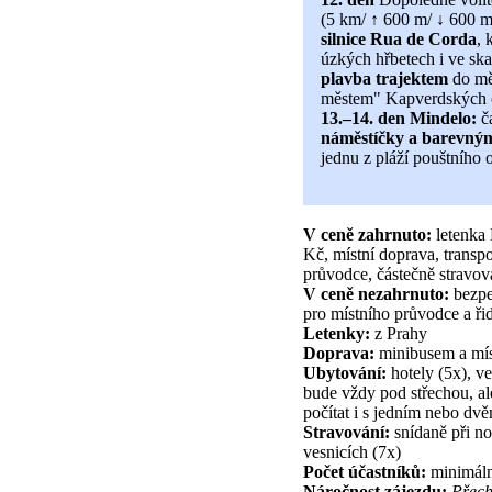
(5 km/ ↑ 600 m/ ↓ 600 
silnice Rua de Corda
, 
úzkých hřbetech i ve ska
plavba trajektem
do mě
městem" Kapverdských 
13.–14. den
Mindelo:
ča
náměstíčky a barevným
jednu z pláží pouštního 
V ceně zahrnuto:
letenka 
Kč, místní doprava, transp
průvodce, částečně stravov
V ceně nezahrnuto:
bezpe
pro místního průvodce a řid
Letenky:
z Prahy
Doprava:
minibusem a míst
Ubytování:
hotely (5x), v
bude vždy pod střechou, ale
počítat i s jedním nebo d
Stravování:
snídaně při no
vesnicích (7x)
Počet účastníků:
minimální
Náročnost zájezdu:
Přech