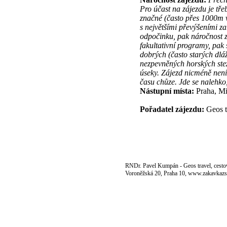
Pro účast na zájezdu je tře
značné (často přes 1000m v
s největšími převýšeními za
odpočinku, pak náročnost z
fakultativní programy, pak
dobrých (často starých dlá
nezpevněných horských ste
úseky. Zájezd nicméně není 
času chůze. Jde se nalehko
Nástupní místa:
Praha, Mi
Pořadatel zájezdu:
Geos t
RNDr. Pavel Kumpán - Geos travel, cestov
Voroněžská 20, Praha 10, www.zakavkazs