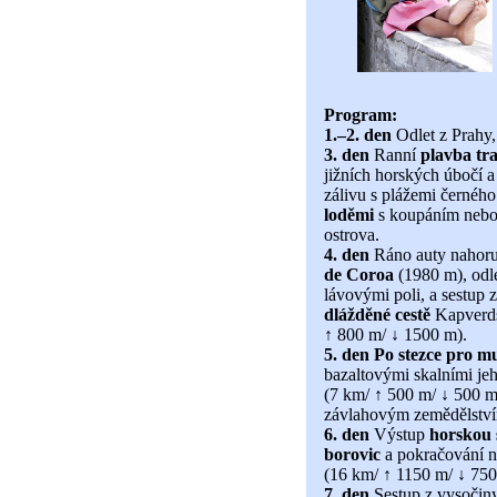
Program:
1.–2. den
Odlet z Prahy, 
3. den
Ranní
plavba tr
jižních horských úbočí a
zálivu s plážemi černého
loděmi
s koupáním neb
ostrova.
4. den
Ráno auty nahoru
de Coroa
(1980 m), odle
lávovými poli, a sestup 
dlážděné cestě
Kapverds
↑ 800 m/ ↓ 1500 m).
5. den
Po stezce pro m
bazaltovými skalními jeh
(7 km/ ↑ 500 m/ ↓ 500 
závlahovým zemědělstvím
6. den
Výstup
horskou 
borovic
a pokračování ná
(16 km/ ↑ 1150 m/ ↓ 750
7. den
Sestup z vysočin