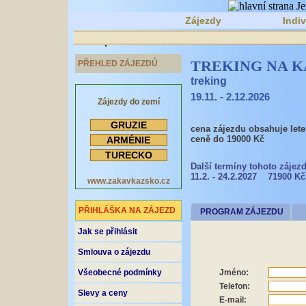
Zájezdy
Indiv
TREKING NA KA
PŘEHLED ZÁJEZDŮ
treking
19.11. - 2.12.2026
Zájezdy do zemí
GRUZIE
cena zájezdu obsahuje lete
ceně do 19000 Kč
ARMÉNIE
TURECKO
Další termíny tohoto zájezd
11.2. - 24.2.2027 71900 Kč
www.zakavkazsko.cz
PŘIHLÁŠKA NA ZÁJEZD
PROGRAM ZÁJEZDU
Jak se přihlásit
Smlouva o zájezdu
Všeobecné podmínky
Jméno:
Telefon:
Slevy a ceny
E-mail: