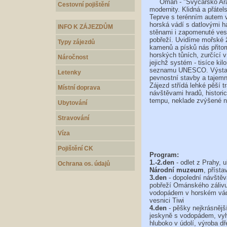
Omán - "Švýcarsko Arabsk
Cestovní pojištění
modernity. Klidná a přáte
Teprve s terénním autem 
horská vádí s datlovými há
INFO K ZÁJEZDŮM
stěnami i zapomenuté ves
pobřeží. Uvidíme mořské že
Typy zájezdů
kamenů a písků nás přitom
horských tůních, zurčící 
Náročnost
jejichž systém - tisíce k
seznamu UNESCO. Výstavné
Letenky
pevnostní stavby a tajemn
Zájezd střídá lehké pěší 
Místní doprava
návštěvami hradů, histor
tempu, neklade zvýšené ná
Ubytování
Stravování
Víza
Pojištění CK
Program:
1.-2.den
- odlet z Prahy, 
Ochrana os. údajů
Národní muzeum
, příst
3.den
- dopolední návště
pobřeží Ománského zálivu,
vodopádem v horském vádí
vesnici Tiwi
4.den
- pěšky nejkrásně
jeskyně s vodopádem, vyh
hluboko v údolí, výroba 