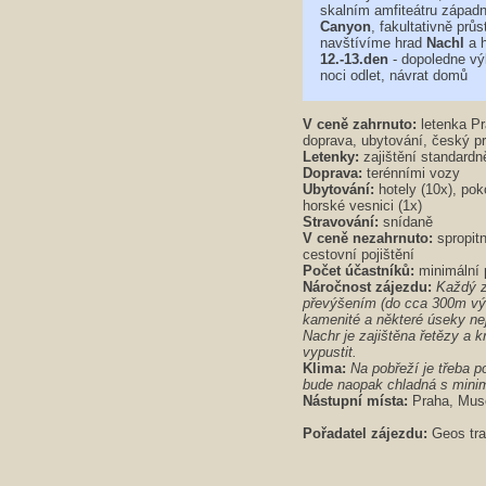
skalním amfiteátru západn
Canyon
, fakultativně pr
navštívíme hrad
Nachl
a h
12.-13.den
- dopoledne vý
noci odlet, návrat domů
V ceně zahrnuto:
letenka Pr
doprava, ubytování, český p
Letenky:
zajištění standardn
Doprava:
terénními vozy
Ubytování:
hotely (10x), po
horské vesnici (1x)
Stravování:
snídaně
V ceně nezahrnuto:
spropitn
cestovní pojištění
Počet účastníků:
minimální 
Náročnost zájezdu:
Každý z
převýšením (do cca 300m výš
kamenité a některé úseky nej
Nachr je zajištěna řetězy a 
vypustit.
Klima:
Na pobřeží je třeba 
bude naopak chladná s mini
Nástupní místa:
Praha, Mus
Pořadatel zájezdu:
Geos tra