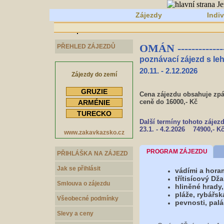
Zájezdy
Indiv
OMÁN -----------------
PŘEHLED ZÁJEZDŮ
poznávací zájezd s leh
20.11. - 2.12.2026
Zájezdy do zemí
GRUZIE
Cena zájezdu obsahuje zpát
ceně do 16000,- Kč
ARMÉNIE
TURECKO
Další termíny tohoto zájezd
23.1. - 4.2.2026 74900,- K
www.zakavkazsko.cz
PROGRAM ZÁJEZDU
PŘIHLÁŠKA NA ZÁJEZD
Jak se přihlásit
vádími a hora
třítisícový D
Smlouva o zájezdu
hliněné hrady,
pláže, rybářs
Všeobecné podmínky
pevnosti, palá
Slevy a ceny