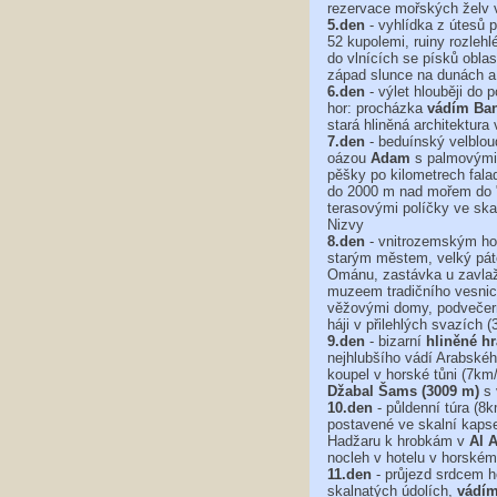
rezervace mořských želv
5.den
- vyhlídka z útesů 
52 kupolemi, ruiny rozleh
do vlnících se písků oblas
západ slunce na dunách a 
6.den
- výlet hlouběji do 
hor: procházka
vádím Ban
stará hliněná architektur
7.den
- beduínský velblou
oázou
Adam
s palmovými 
pěšky po kilometrech fala
do 2000 m nad mořem do 
terasovými políčky ve ska
Nizvy
8.den
- vnitrozemským h
starým městem, velký páte
Ománu, zastávka u zavla
muzeem tradičního vesnic
věžovými domy, podvečern
háji v přilehlých svazích (
9.den
- bizarní
hliněné h
nejhlubšího vádí Arabské
koupel v horské tůni (7km
Džabal Šams (3009 m)
s 
10.den
- půldenní túra (
postavené ve skalní kapse
Hadžaru k hrobkám v
Al 
nocleh v hotelu v horské
11.den
- průjezd srdcem ho
skalnatých údolích,
vádím