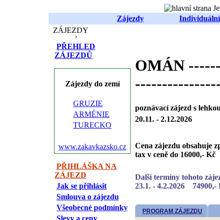
Zájezdy
Individuální
ZÁJEZDY
PŘEHLED
ZÁJEZDŮ
OMÁN ---------
---------------
Zájezdy do zemí
GRUZIE
poznávací zájezd s lehkou
ARMÉNIE
20.11. - 2.12.2026
TURECKO
Cena zájezdu obsahuje zp
www.zakavkazsko.cz
tax v ceně do 16000,- Kč
PŘIHLÁŠKA NA
ZÁJEZD
Další termíny tohoto záje
Jak se přihlásit
23.1. - 4.2.2026 74900,-
Smlouva o zájezdu
Všeobecné podmínky
PROGRAM ZÁJEZDU
Slevy a ceny