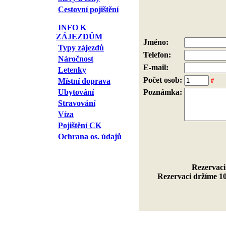
Cestovní pojištění
INFO K
ZÁJEZDŮM
Jméno:
Typy zájezdů
Telefon:
Náročnost
E-mail:
Letenky
Počet osob:
Místní doprava
#
Ubytování
Poznámka:
Stravování
Víza
Pojištění CK
Ochrana os. údajů
Rezervaci
Rezervaci držíme 10